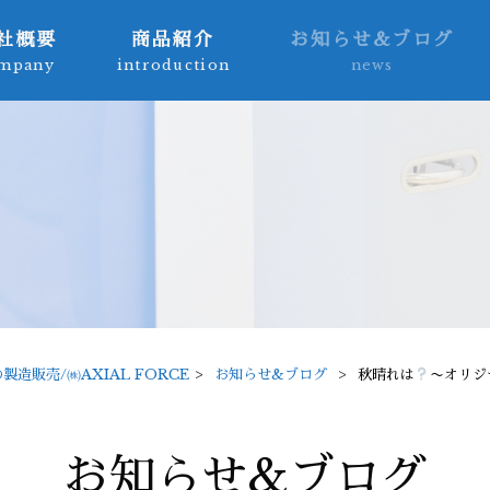
社概要
商品紹介
お知らせ&ブログ
mpany
introduction
news
販売/㈱AXIAL FORCE
>
お知らせ&ブログ
>
秋晴れは
〜オリジ
お知らせ&ブログ