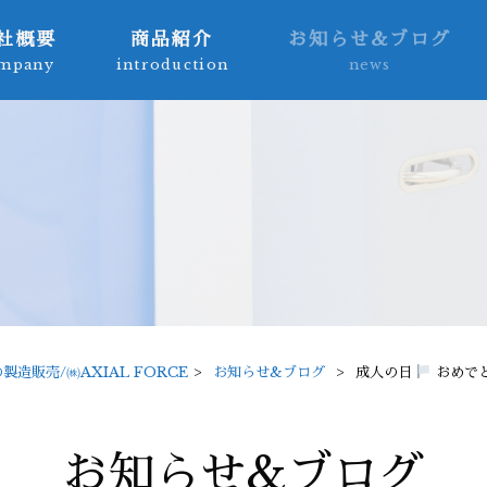
社概要
商品紹介
お知らせ&ブログ
mpany
introduction
news
販売/㈱AXIAL FORCE
>
お知らせ&ブログ
>
成人の日
おめで
お知らせ&ブログ