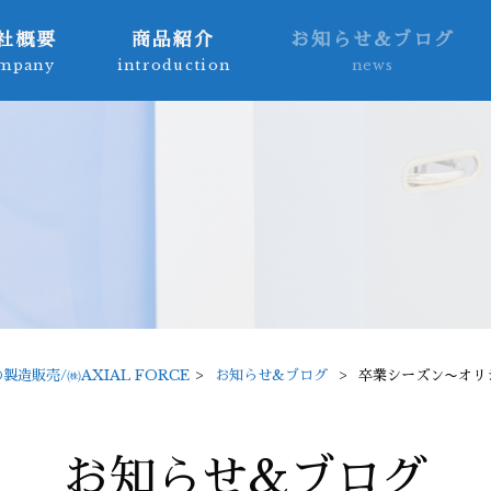
社概要
商品紹介
お知らせ&ブログ
mpany
introduction
news
販売/㈱AXIAL FORCE
>
お知らせ&ブログ
>
卒業シーズン〜オリ
お知らせ&ブログ