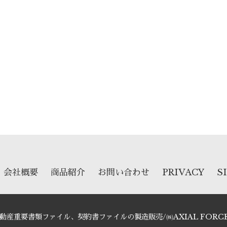
ok
er
e
共
有
会社概要
商品紹介
お問い合わせ
PRIVACY
S
6 不動産重要書類ファイル、契約書ファイルの製造販売/㈱AXIAL FORCE All 