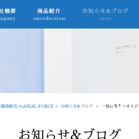
社概要
商品紹介
お知らせ&ブログ
mpany
introduction
news
販売/㈱AXIAL FORCE
>
お知らせ&ブログ
>
一気に冬
～オリジ
お知らせ&ブログ